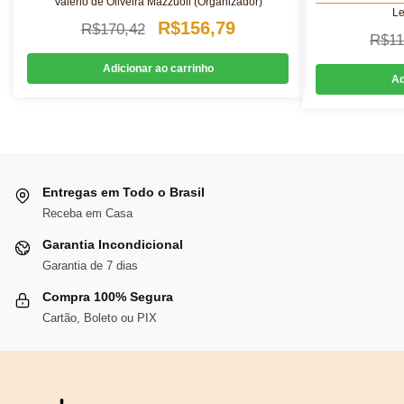
Valerio de Oliveira Mazzuoli (Organizador)
Le
O
O
R$
156,79
R$
170,42
R$
11
preço
preço
Adicionar ao carrinho
Ad
original
atual
era:
é:
R$170,42.
R$156,79.
Entregas em Todo o Brasil
Receba em Casa
Garantia Incondicional
Garantia de 7 dias
Compra 100% Segura
Cartão, Boleto ou PIX