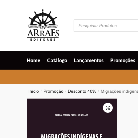
Skip
Skip
to
to
navigation
content
Pesquisar
produtos
Home
Catálogo
Lançamentos
Promoções
Início
/
Promoção
/
Desconto 40%
/
Migrações indígen
🔍