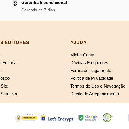
Garantia Incondicional
R$119,03.
R$109,51.
Garantia de 7 dias
S EDITORES
AJUDA
a
Minha Conta
 Editorial
Dúvidas Frequentes
s
Forma de Pagamento
nosco
Política de Privacidade
Site
Termos de Uso e Navegação
 Seu Livro
Direito de Arrependimento