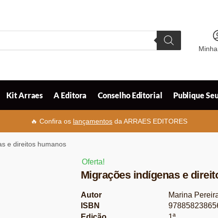
Minha
Kit Arraes
A Editora
Conselho Editorial
Publique Seu
🔥 Confira os
lançamentos
da ARRAES EDITORES
as e direitos humanos
Oferta!
Migrações indígenas e dire
Autor
Marina Pereir
ISBN
97885823865
Edição
1ª