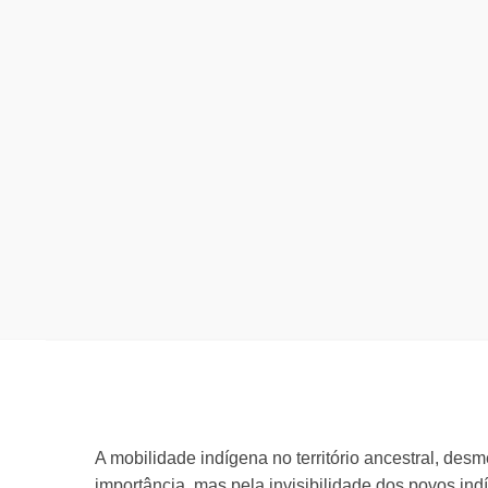
A mobilidade indígena no território ancestral, des
importância, mas pela invisibilidade dos povos in