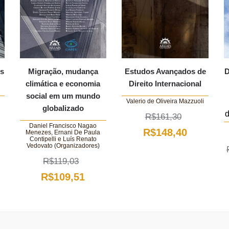
is
Migração, mudança
Estudos Avançados de
D
climática e economia
Direito Internacional
social em um mundo
Valerio de Oliveira Mazzuoli
globalizado
d
R$
161,30
Daniel Francisco Nagao
O
O
R$
148,40
Menezes, Ernani De Paula
Contipelli e Luís Renato
Vedovato (Organizadores)
preço
preço
ço
R$
119,03
original
atual
al
O
O
R$
109,51
era:
é:
preço
preço
R$161,30.
R$148,40
42,56.
original
atual
era:
é: