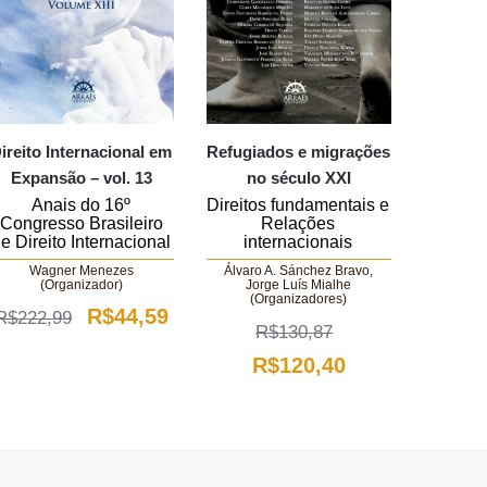
ireito Internacional em
Refugiados e migrações
Expansão – vol. 13
no século XXI
Anais do 16º
Direitos fundamentais e
Congresso Brasileiro
Relações
e Direito Internacional
internacionais
Wagner Menezes
Álvaro A. Sánchez Bravo,
(Organizador)
Jorge Luís Mialhe
(Organizadores)
O
O
R$
44,59
R$
222,99
R$
130,87
preço
preço
O
O
R$
120,40
original
atual
preço
preço
.
era:
é:
original
atual
R$222,99.
R$44,59.
era:
é: