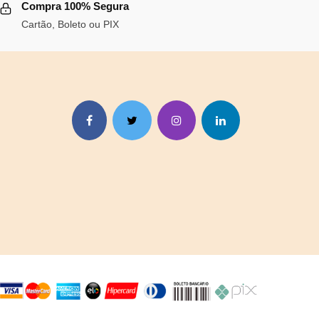
Compra 100% Segura
R$130,87.
R$120,40.
Cartão, Boleto ou PIX