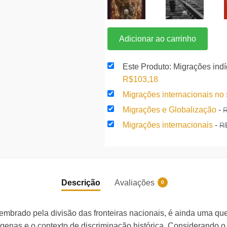
Adicionar ao carrinho
Este Produto: Migrações ind
O
O
R$
103,18
preço
preço
Migrações internacionais no
original
atual
Migrações e Globalização
-
era:
é:
Migrações internacionais
-
R
R$112,15.
R$103,18.
Descrição
Avaliações
0
membrado pela divisão das fronteiras nacionais, é ainda uma qu
dígenas e o contexto de discriminação histórica. Considerando