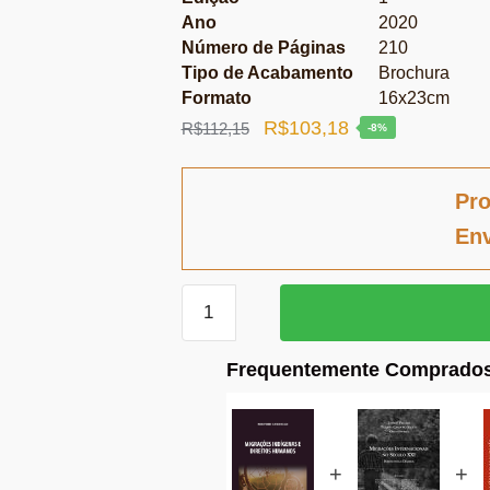
Ano
2020
Número de Páginas
210
Tipo de Acabamento
Brochura
Formato
16x23cm
O
O
R$
103,18
R$
112,15
-8%
preço
preço
original
atual
Pro
era:
é:
Env
R$112,15.
R$103,18.
Migrações
indígenas
e
Frequentemente Comprados
direitos
humanos
quantidade
+
+