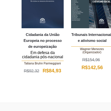
Cidadania da União
Tribunais Internaciona
Europeia no processo
e ativismo social
de europeização
Wagner Menezes
(Organizador)
Em defesa da
cidadania pós-nacional
R$
154,96
Tatiana Bruhn Parmeggiani
O
O
R$
142,56
O
O
R$
84,93
R$
92,32
preço
pre
preço
preço
original
atu
original
atual
era:
é:
era:
é:
R$154,96.
R$1
R$92,32.
R$84,93.