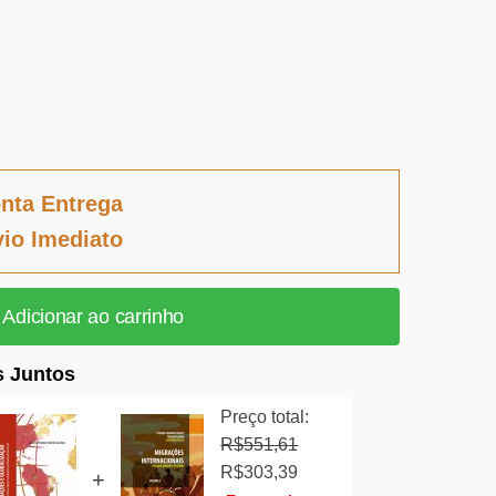
nta Entrega
io Imediato
Adicionar ao carrinho
 Juntos
Preço total:
R$
551,61
O
O
R$
303,39
+