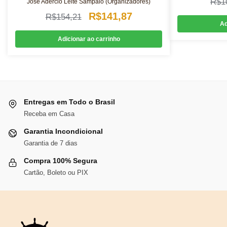
R$
1
José Adércio Leite Sampaio (Organizadores)
O
O
R$
141,87
R$
154,21
Ad
preço
preço
Adicionar ao carrinho
original
atual
era:
é:
R$154,21.
R$141,87.
Entregas em Todo o Brasil
Receba em Casa
Garantia Incondicional
Garantia de 7 dias
Compra 100% Segura
Cartão, Boleto ou PIX