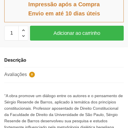
original
atual
Impressão após a Compra
era:
é:
Envio em até 10 dias úteis
R$156,03.
R$143,55.
Princípios
Adicionar ao carrinho
Constitucionais
quantidade
Descrição
Avaliações
0
“A obra promove um diálogo entre os autores e o pensamento de
Sérgio Resende de Barros, aplicado à temática dos princípios
constitucionais. Professor aposentado de Direito Constitucional
da Faculdade de Direito da Universidade de São Paulo, Sérgio
Resende de Barros desenvolveu sua pesquisa e estudos
fortemente influenciado pela metodologia dialética hegeliana.