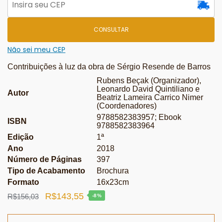
CONSULTAR
Não sei meu CEP
Contribuições à luz da obra de Sérgio Resende de Barros
Rubens Beçak (Organizador),
Leonardo David Quintiliano e
Autor
Beatriz Lameira Carrico Nimer
(Coordenadores)
9788582383957; Ebook
ISBN
9788582383964
Edição
1ª
Ano
2018
Número de Páginas
397
Tipo de Acabamento
Brochura
Formato
16x23cm
O
O
R$
143,55
R$
156,03
-8%
preço
preço