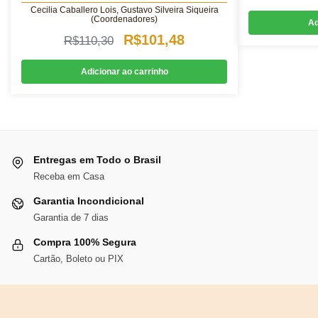
Cecilia Caballero Lois, Gustavo Silveira Siqueira
(Coordenadores)
Ad
O
O
R$
101,48
R$
110,30
preço
preço
Adicionar ao carrinho
original
atual
era:
é:
R$110,30.
R$101,48.
Entregas em Todo o Brasil
Receba em Casa
Garantia Incondicional
Garantia de 7 dias
Compra 100% Segura
Cartão, Boleto ou PIX