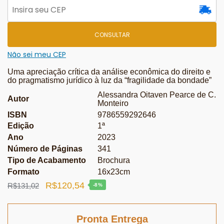
CONSULTAR
Não sei meu CEP
Uma apreciação crítica da análise econômica do direito e
do pragmatismo jurídico à luz da “fragilidade da bondade”
Alessandra Oitaven Pearce de C.
Autor
Monteiro
ISBN
9786559292646
Edição
1ª
Ano
2023
Número de Páginas
341
Tipo de Acabamento
Brochura
Formato
16x23cm
O
O
R$
120,54
R$
131,02
-8%
preço
preço
original
atual
Pronta Entrega