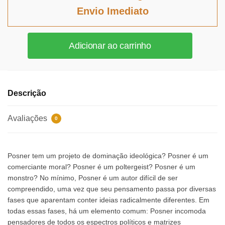
era:
é:
Envio Imediato
R$131,02.
R$120,54.
Todos
Adicionar ao carrinho
contra
Posner
quantidade
Descrição
Avaliações
0
Posner tem um projeto de dominação ideológica? Posner é um
comerciante moral? Posner é um poltergeist? Posner é um
monstro? No mínimo, Posner é um autor difícil de ser
compreendido, uma vez que seu pensamento passa por diversas
fases que aparentam conter ideias radicalmente diferentes. Em
todas essas fases, há um elemento comum: Posner incomoda
pensadores de todos os espectros políticos e matrizes