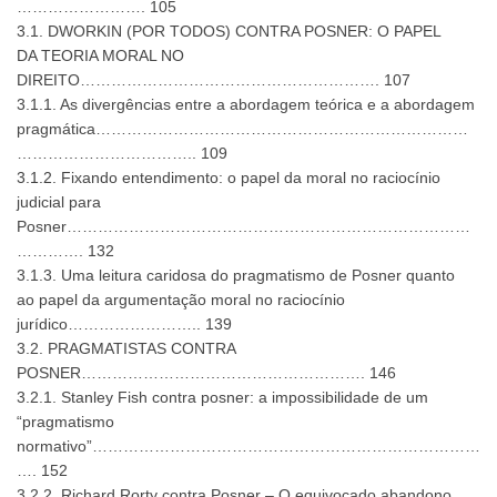
……………………. 105
3.1. DWORKIN (POR TODOS) CONTRA POSNER: O PAPEL
DA TEORIA MORAL NO
DIREITO…………………………………………………. 107
3.1.1. As divergências entre a abordagem teórica e a abordagem
pragmática………………………………………………………………
…………………………….. 109
3.1.2. Fixando entendimento: o papel da moral no raciocínio
judicial para
Posner……………………………………………………………………
…………. 132
3.1.3. Uma leitura caridosa do pragmatismo de Posner quanto
ao papel da argumentação moral no raciocínio
jurídico…………………….. 139
3.2. PRAGMATISTAS CONTRA
POSNER………………………………………………. 146
3.2.1. Stanley Fish contra posner: a impossibilidade de um
“pragmatismo
normativo”…………………………………………………………………
…. 152
3.2.2. Richard Rorty contra Posner – O equivocado abandono