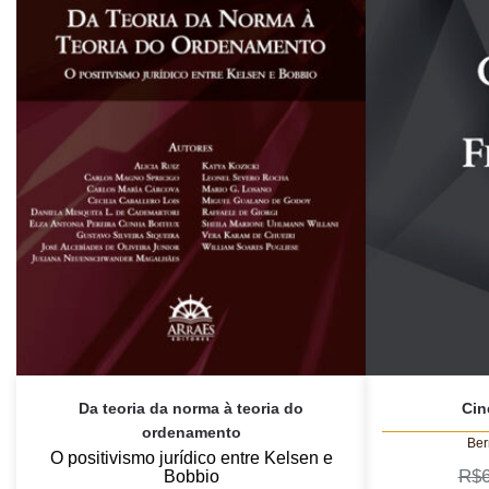
Da teoria da norma à teoria do
Cin
ordenamento
Ber
O positivismo jurídico entre Kelsen e
R$
Bobbio