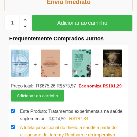
Envio Imediato
R$214,50.
R$197,34.
Tratamentos
Adicionar ao carrinho
experimentais
na
Frequentemente Comprados Juntos
saúde
suplementar
quantidade
+
+
+
O
O
Preço total:
R$
675,26
R$
573,97
Economiza
R$
101,29
preço
preço
Adicionar ao carrinho
original
atual
era:
é:
Este Produto: Tratamentos experimentais na saúde
R$675,26.
R$573,97.
O
O
suplementar
-
R$
197,34
R$
214,50
preço
preço
A tutela jurisdicional do direito à saúde a partir do
original
atual
utilitarismo de Jeremy Bentham e do imperativo