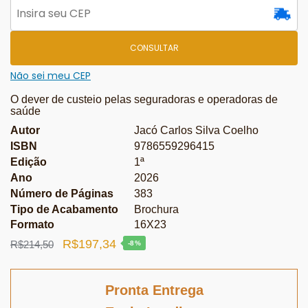
CONSULTAR
Não sei meu CEP
O dever de custeio pelas seguradoras e operadoras de
saúde
Autor
Jacó Carlos Silva Coelho
ISBN
9786559296415
Edição
1ª
Ano
2026
Número de Páginas
383
Tipo de Acabamento
Brochura
Formato
16X23
O
O
R$
197,34
R$
214,50
-8%
preço
preço
original
atual
Pronta Entrega
era:
é: