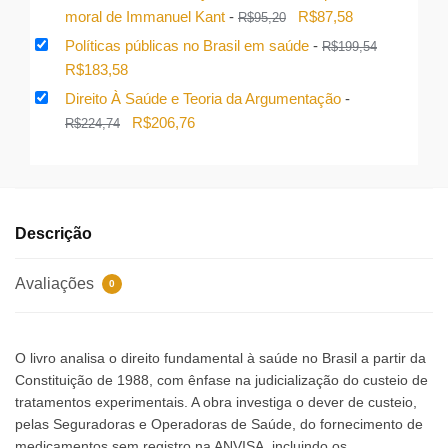
era:
é:
O
O
moral de Immanuel Kant
-
R$
87,58
R$
95,20
R$214,50.
R$197,34.
preço
preço
Políticas públicas no Brasil em saúde
-
R$
199,54
original
atual
O
O
R$
183,58
era:
é:
preço
preço
Direito À Saúde e Teoria da Argumentação
-
R$95,20.
R$87,58.
original
atual
O
O
R$
206,76
R$
224,74
era:
é:
preço
preço
R$199,54.
R$183,58.
original
atual
era:
é:
R$224,74.
R$206,76.
Descrição
Avaliações
0
O livro analisa o direito fundamental à saúde no Brasil a partir da
Constituição de 1988, com ênfase na judicialização do custeio de
tratamentos experimentais. A obra investiga o dever de custeio,
pelas Seguradoras e Operadoras de Saúde, do fornecimento de
medicamentos sem registro na ANVISA, incluindo os