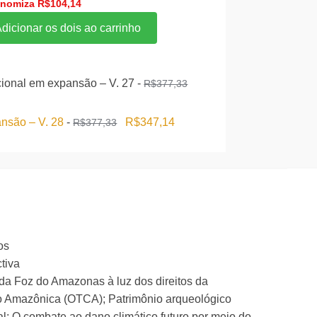
preço
preço
onomiza
R$
104,14
original
atual
dicionar os dois ao carrinho
era:
é:
R$694,28.
R$590,14.
acional em expansão – V. 27
-
R$
377,33
O
O
ansão – V. 28
-
R$
347,14
R$
377,33
preço
preço
original
atual
era:
é:
R$377,33.
R$347,14.
os
tiva
 da Foz do Amazonas à luz dos direitos da
ão Amazônica (OTCA); Patrimônio arqueológico
al; O combate ao dano climático futuro por meio do