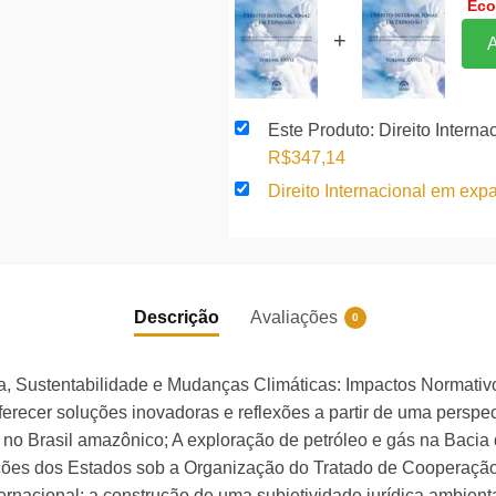
Ec
27
+
A
quantidade
Este Produto: Direito Intern
O
O
R$
347,14
preço
preço
Direito Internacional em exp
original
atual
era:
é:
R$377,33.
R$347,14.
Descrição
Avaliações
0
a, Sustentabilidade e Mudanças Climáticas: Impactos Normativ
erecer soluções inovadoras e reflexões a partir de uma perspec
o no Brasil amazônico; A exploração de petróleo e gás na Bacia
igações dos Estados sob a Organização do Tratado de Cooperaç
ernacional: a construção de uma subjetividade jurídica ambient