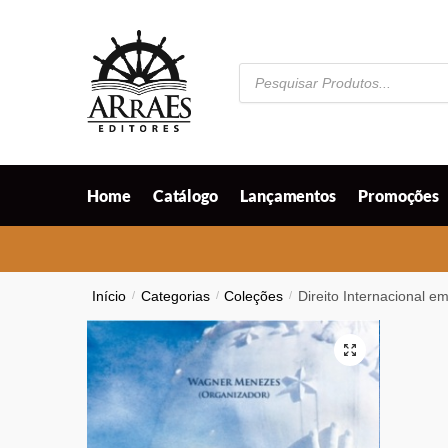
Skip
Skip
to
to
navigation
content
Pesquisar
produtos
Home
Catálogo
Lançamentos
Promoções
Início
/
Categorias
/
Coleções
/
Direito Internacional e
🔍