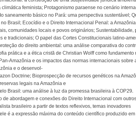
ça climática feminista; Protagonismo paraense no cenário inter
do saneamento básico no Pará: uma perspectiva sustentável; Q
 no Brasil; Ecocídio e o Direito Internacional Penal: a Amazôn
bais, comunidades locais e povos originários; Sustentabilidad
 e tradicionais; O papel das Cortes Constitucionais latino-ame
roteção do direito ambiental: uma análise comparativa do cont
sofia prática e a ética cristã de Christian Wolff como fundament
a Pan-Amazônia e os impactos das normas internacionais sobre 
zônia e o desenvol-
azon Doctrine; Bioprospecção de recursos genéticos na Amazôni
 reservas legais na Amazônia e
lo Brasil: uma análise à luz da promessa brasileira à COP29.
ço de abordagem e conexões do Direito Internacional com outro
ista brasileiro a partir de textos reflexivos, temas inovadores
 ele é a expressão máxima do conteúdo científico produzido em