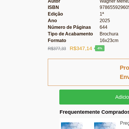
Autor
Wagner Menez
ISBN
97865592960
Edição
1ª
Ano
2025
Número de Páginas
644
Tipo de Acabamento
Brochura
Formato
16x23cm
O
O
R$
347,14
R$
377,33
-8%
preço
preço
original
atual
Pro
era:
é:
Env
R$377,33.
R$347,14.
Direito
Adicio
Internacional
em
Frequentemente Comprados
expansão
–
Preç
V.