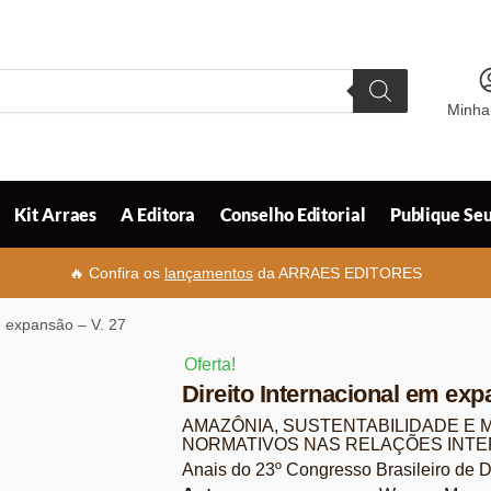
Minha
Kit Arraes
A Editora
Conselho Editorial
Publique Seu
🔥 Confira os
lançamentos
da ARRAES EDITORES
m expansão – V. 27
Oferta!
Direito Internacional em exp
AMAZÔNIA, SUSTENTABILIDADE E 
NORMATIVOS NAS RELAÇÕES INTE
Anais do 23º Congresso Brasileiro de Di