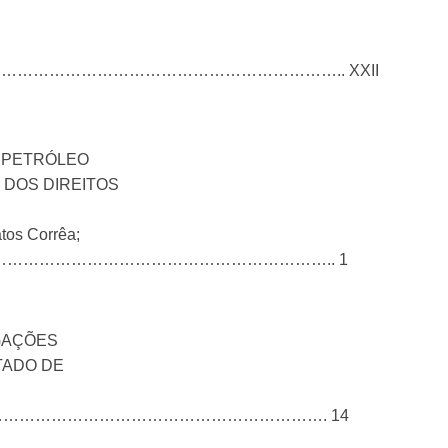
………………………………………………………….. XXII
E PETRÓLEO
 DOS DIREITOS
tos Corrêa;
…………………………………………………………………….. 1
IGAÇÕES
TADO DE
he………………………………………………………………………. 14