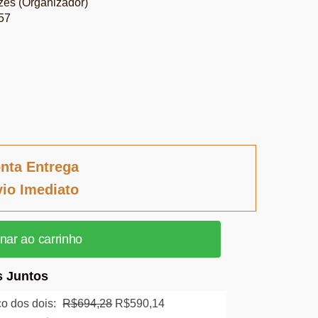
es (Organizador)
57
nta Entrega
io Imediato
nar ao carrinho
 Juntos
O
O
o dos dois:
R$
694,28
R$
590,14