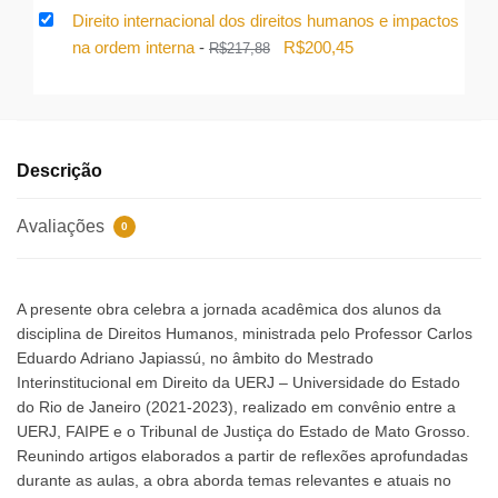
preço
preço
Direito internacional dos direitos humanos e impactos
original
atual
O
O
na ordem interna
-
R$
200,45
R$
217,88
era:
é:
preço
preço
R$279,44.
R$257,08.
original
atual
era:
é:
R$217,88.
R$200,45.
Descrição
Avaliações
0
A presente obra celebra a jornada acadêmica dos alunos da
disciplina de Direitos Humanos, ministrada pelo Professor Carlos
Eduardo Adriano Japiassú, no âmbito do Mestrado
Interinstitucional em Direito da UERJ – Universidade do Estado
do Rio de Janeiro (2021-2023), realizado em convênio entre a
UERJ, FAIPE e o Tribunal de Justiça do Estado de Mato Grosso.
Reunindo artigos elaborados a partir de reflexões aprofundadas
durante as aulas, a obra aborda temas relevantes e atuais no