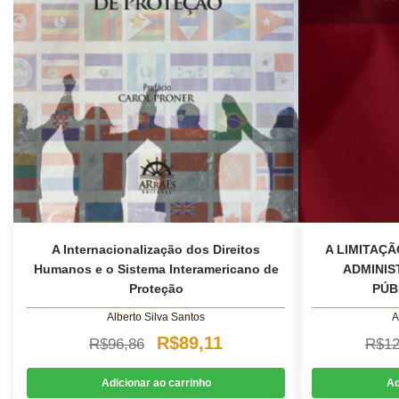
A Internacionalização dos Direitos
A LIMITAÇ
Humanos e o Sistema Interamericano de
ADMINIS
Proteção
PÚB
Alberto Silva Santos
A
O
O
R$
89,11
R$
96,86
R$
12
preço
preço
Adicionar ao carrinho
Ad