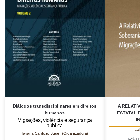
Diálogos transdisciplinares em direitos
A RELATI
humanos
ESTATAL 
I
Migrações, violência e segurança
pública
Ja
Tatiana Cardoso Squeff (Organizadora)
R$
11