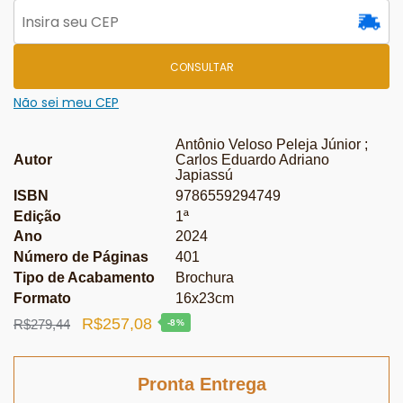
CONSULTAR
Não sei meu CEP
Antônio Veloso Peleja Júnior ;
Autor
Carlos Eduardo Adriano
Japiassú
ISBN
9786559294749
Edição
1ª
Ano
2024
Número de Páginas
401
Tipo de Acabamento
Brochura
Formato
16x23cm
O
O
R$
257,08
R$
279,44
-8%
preço
preço
original
atual
Pronta Entrega
era:
é: