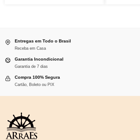
original
atual
era:
é:
R$96,86.
R$89,11.
Entregas em Todo o Brasil
Receba em Casa
Garantia Incondicional
Garantia de 7 dias
Compra 100% Segura
Cartão, Boleto ou PIX