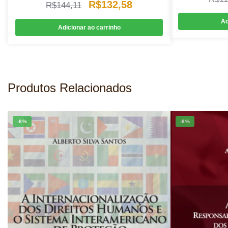
O
O
R$
132,58
R$
144,11
preço
preço
Ad
Adicionar ao carrinho
original
atual
era:
é:
R$144,11.
R$132,58.
Produtos Relacionados
-8%
-8%