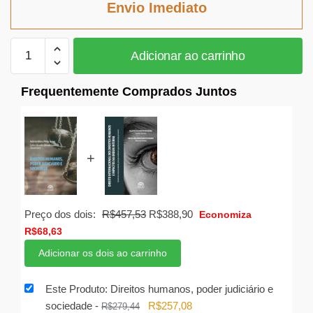
Envio Imediato
R$279,44.
R$257,08.
Direitos
Adicionar ao carrinho
humanos,
poder
Frequentemente Comprados Juntos
judiciário
e
sociedade
quantidade
+
O
O
Preço dos dois:
R$
457,53
R$
388,90
Economiza
preço
preço
R$
68,63
original
atual
Adicionar os dois ao carrinho
era:
é:
R$457,53.
R$388,90.
Este Produto: Direitos humanos, poder judiciário e
O
O
sociedade
-
R$
257,08
R$
279,44