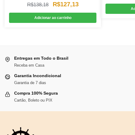
O
O
R$
127,13
R$
138,18
Ad
preço
preço
Adicionar ao carrinho
original
atual
era:
é:
R$138,18.
R$127,13.
Entregas em Todo o Brasil
Receba em Casa
Garantia Incondicional
Garantia de 7 dias
Compra 100% Segura
Cartão, Boleto ou PIX