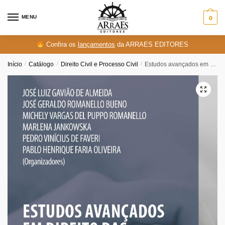
Skip
Skip
to
to
MENU
0
navigation
content
Confira os
lançamentos
da ARRAES EDITORES
Início
/
Catálogo
/
Direito Civil e Processo Civil
/
Estudos avançados em direito das sucessões