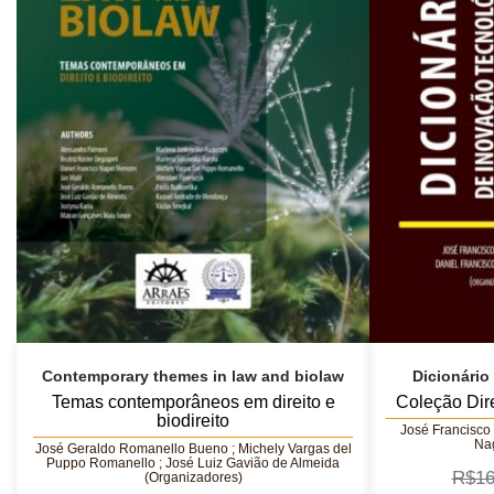
Contemporary themes in law and biolaw
Dicionário
Temas contemporâneos em direito e
Coleção Dire
biodireito
José Francisco 
Na
José Geraldo Romanello Bueno ; Michely Vargas del
Puppo Romanello ; José Luiz Gavião de Almeida
R$
16
(Organizadores)