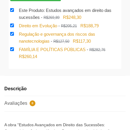
era:
é:
Este Produto: Estudos avançados em direito das
R$814,53.
R$692,35.
O
O
sucessões
-
R$
248,30
R$
269,89
preço
preço
O
O
Direito em Evolução
-
R$
188,79
R$
205,21
original
atual
preço
preço
Regulação e governança dos riscos das
era:
é:
original
atual
O
O
nanotecnologias
-
R$
117,30
R$
127,50
R$269,89.
R$248,30.
era:
é:
preço
preço
FAMÍLIA E POLÍTICAS PÚBLICAS
-
R$
282,76
R$205,21.
R$188,79.
original
atual
O
O
R$
260,14
era:
é:
preço
preço
R$127,50.
R$117,30.
original
atual
era:
é:
R$282,76.
R$260,14.
Descrição
Avaliações
0
A obra “Estudos Avançados em Direito das Sucessões: