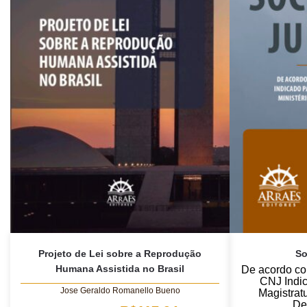
Projeto de Lei sobre a Reprodução
So
Humana Assistida no Brasil
De acordo co
CNJ Indi
Jose Geraldo Romanello Bueno
Magistratu
De