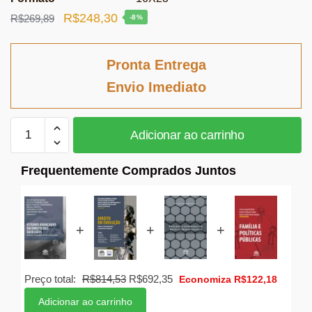
O
O
R$
248,30
R$
269,89
-8%
preço
preço
original
atual
Pronta Entrega
era:
é:
Envio Imediato
R$269,89.
R$248,30.
Estudos
Adicionar ao carrinho
avançados
em
Frequentemente Comprados Juntos
direito
das
sucessões
quantidade
+
+
+
O
O
Preço total:
R$
814,53
R$
692,35
Economiza
R$
122,18
preço
preço
Adicionar ao carrinho
original
atual