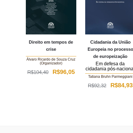
Direito em tempos de
Cidadania da União
crise
Europeia no process
de europeização
Álvaro Ricardo de Souza Cruz
(Organizador)
Em defesa da
cidadania pós-naciona
O
O
R$
96,05
R$
104,40
Tatiana Bruhn Parmeggiani
preço
preço
O
R$
84,93
R$
92,32
original
atual
preço
era:
é:
original
R$104,40.
R$96,05.
era:
R$92,32