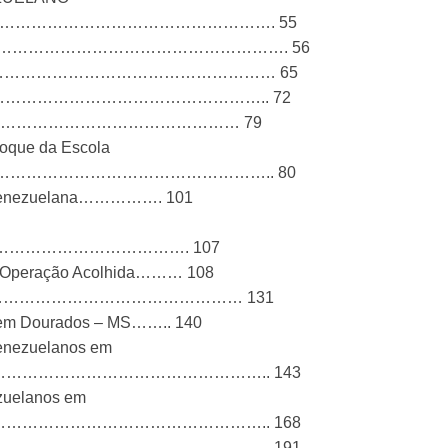
……………………………………………………. 55
……………………………………………………………. 56
……………………………………………………… 65
………………………………………………….. 72
ezuelana…………………………………………… 79
nfoque da Escola
……………………………………………….. 80
ção venezuelana……………. 101
ASIL………………………………. 107
ela Operação Acolhida……… 108
21………………………………………………………… 131
os em Dourados – MS…….. 140
 venezuelanos em
……………………………………………….. 143
ezuelanos em
……………………………………………….. 168
…………………………………………………… 191