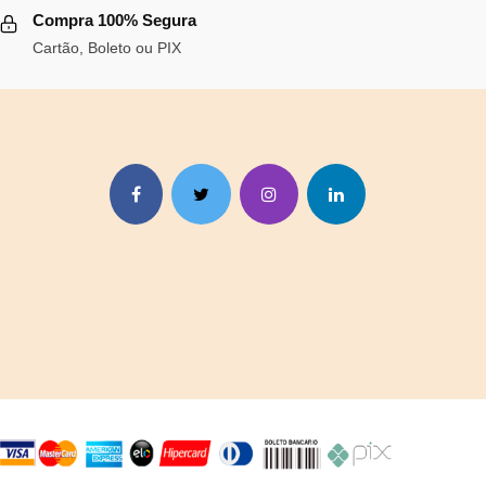
R$83,29.
R$76,63.
Compra 100% Segura
Cartão, Boleto ou PIX