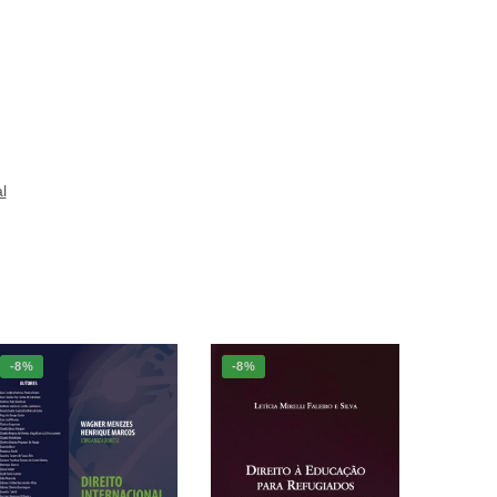
l
-8%
-8%