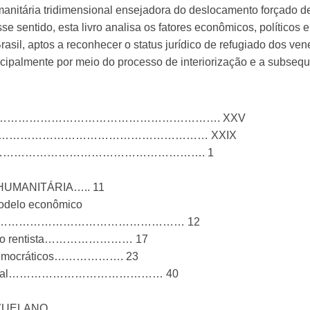
anitária tridimensional ensejadora do deslocamento forçado d
quantidade
 sentido, esta livro analisa os fatores econômicos, políticos e
Brasil, aptos a reconhecer o status jurídico de refugiado dos v
rincipalmente por meio do processo de interiorização e a subse
……………………………………………………. XXV
…………………………………………………… XXIX
…………………………………………………. 1
UMANITÁRIA….. 11
 modelo econômico
……………………………………………………… 12
ômico rentista…………………… 17
pios democráticos………………. 23
idade social…………………………………… 40
ZUELANO