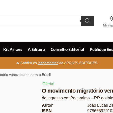
Minha
Kit Arraes
A Editora
Conselho Editorial
Publique Seu
🔥 Confira os
lançamentos
da ARRAES EDITORES
ório venezuelano para o Brasil
Oferta!
O movimento migratório vene
do ingresso em Pacaraima – RR ao iníc
Autor
João Lucas Za
ISBN
97865592910