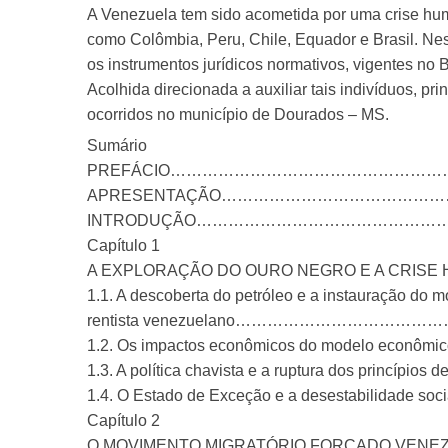
A Venezuela tem sido acometida por uma crise hum
como Colômbia, Peru, Chile, Equador e Brasil. Nesse
os instrumentos jurídicos normativos, vigentes no 
Acolhida direcionada a auxiliar tais indivíduos, p
ocorridos no município de Dourados – MS.
Sumário
PREFÁCIO……………………………………………
APRESENTAÇÃO…………………………………
INTRODUÇÃO………………………………………
Capítulo 1
A EXPLORAÇÃO DO OURO NEGRO E A CRISE H
1.1. A descoberta do petróleo e a instauração do
rentista venezuelano………………………
1.2. Os impactos econômicos do modelo econ
1.3. A política chavista e a ruptura dos princí
1.4. O Estado de Exceção e a desestabil
Capítulo 2
O MOVIMENTO MIGRATÓRIO FORÇADO VENE