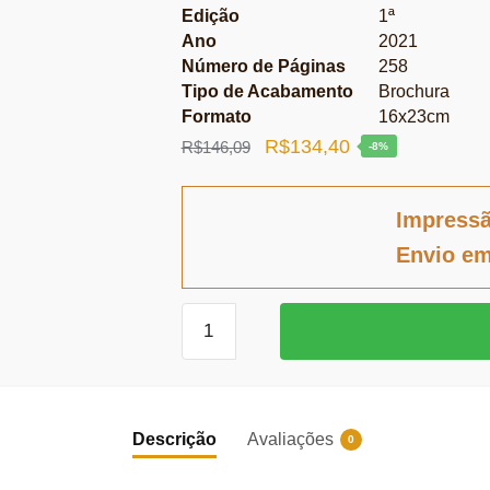
Edição
1ª
Ano
2021
Número de Páginas
258
Tipo de Acabamento
Brochura
Formato
16x23cm
O
O
R$
134,40
R$
146,09
-8%
preço
preço
original
atual
Impress
era:
é:
Envio em
R$146,09.
R$134,40.
O
movimento
migratório
venezuelano
para
Descrição
Avaliações
0
o
Brasil