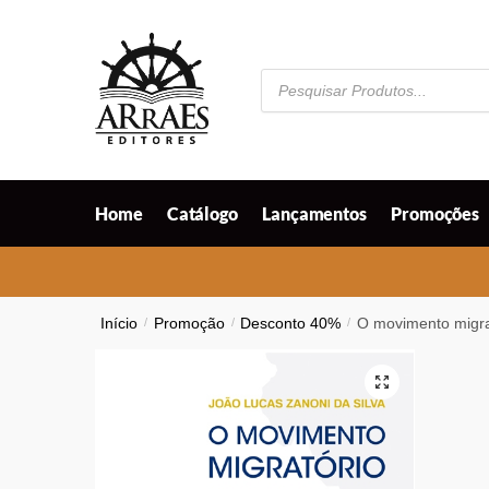
Skip
Skip
to
to
navigation
content
Pesquisar
produtos
Home
Catálogo
Lançamentos
Promoções
Início
/
Promoção
/
Desconto 40%
/
O movimento migrat
🔍