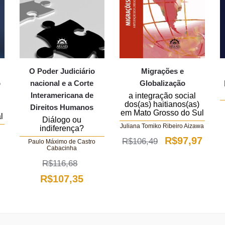
O Poder Judiciário
Migrações e
o
nacional e a Corte
Globalização
Interamericana de
a integração social
dos(as) haitianos(as)
Direitos Humanos
em Mato Grosso do Sul
l
Diálogo ou
Juliana Tomiko Ribeiro Aizawa
indiferença?
O
O
R$
97,97
R$
106,49
Paulo Máximo de Castro
O
Cabacinha
preço
preç
preço
R$
116,68
original
atual
atual
O
O
R$
107,35
era:
é:
é:
preço
preço
R$106,49.
R$97
.
R$84,93.
original
atual