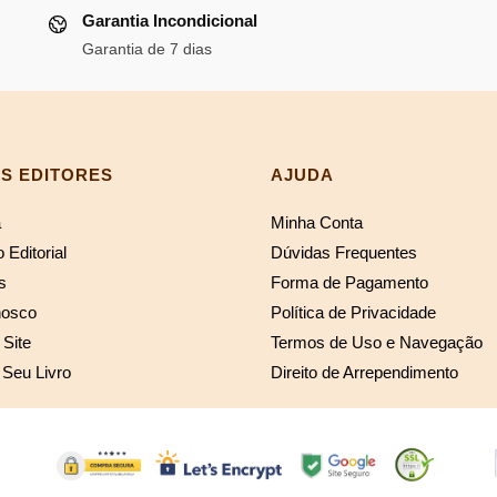
era:
é:
Garantia Incondicional
R$116,68.
R$107,35.
Garantia de 7 dias
S EDITORES
AJUDA
a
Minha Conta
 Editorial
Dúvidas Frequentes
s
Forma de Pagamento
nosco
Política de Privacidade
Site
Termos de Uso e Navegação
 Seu Livro
Direito de Arrependimento