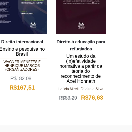
Direito internacional
Direito à educação para
refugiados
Ensino e pesquisa no
Brasil
Um estudo da
(in)efetividade
WAGNER MENEZES E
HENRIQUE MARCOS
normativa a partir da
(ORGANIZADORES)
teoria do
reconhecimento de
R$
182,08
Axel Honneth
O
O
R$
167,51
Letícia Mirelli Faleiro e Silva
o
preço
preço
O
O
R$
76,63
R$
83,29
original
atual
preço
preço
era:
é:
original
atual
,97.
R$182,08.
R$167,51.
era:
é: