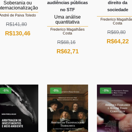
audiências públicas
direito da
Soberania ou
nternacionalização
no STF
sociedade
André de Paiva Toledo
Uma análise
Frederico Magalhã
quantitativa
Costa
R$
141,80
Frederico Magalhães
R$
69,80
O
O
R$
130,46
Costa
O
R$
64,22
preço
preço
R$
68,16
preço
p
O
O
R$
62,71
original
atual
original
a
preço
preço
era:
é:
era:
é
original
atual
R$141,80.
R$130,46.
R$69,80.
R
era:
é:
R$68,16.
R$62,71.
-8%
-8%
-8%