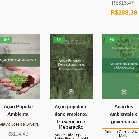
preço
preço
R$
313,47
original
atual
original
atual
O
R$
288,39
era:
é:
era:
é:
preço
R$84,62.
R$77,85.
R$61,76.
R$56,82.
original
-8%
-8%
-8%
era:
R$313,47.
Ação Popular
Ação popular e
Acordos
Ambiental
dano ambiental
ambientais e
governança
Prevenção e
Adauto José de Oliveira
Reparação
Roberta Corrêa Vaz
R$
104,49
André Luiz Lopes e
Mello