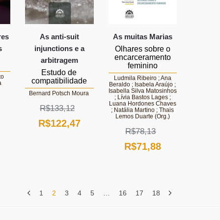
res
As anti-suit
As muitas Marias
s
injunctions e a
Olhares sobre o
encarceramento
arbitragem
feminino
Estudo de
to
Ludmila Ribeiro ; Ana
compatibilidade
a
Beraldo ; Isabela Araújo ;
Isabella Silva Matosinhos
Bernard Potsch Moura
; Lívia Bastos Lages ;
Luana Hordones Chaves
R$
133,12
; Natália Martino ; Thais
Lemos Duarte (Org.)
O
O
R$
122,47
O
R$
78,13
preço
preço
preço
O
O
R$
71,88
original
atual
atual
preço
preço
era:
é:
é:
original
atual
R$133,12.
R$122,47.
R$100,08.
era:
é:
1
2
3
4
5
…
16
17
18
R$78,13.
R$71,88.