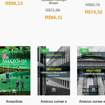
Sébastien Kiwonghi
O
O
R$
96,13
Bizawu
R$
80,78
preço
preço
R$
71,86
O
R$
74,32
O
O
R$
66,11
original
atual
preço
p
preço
preço
era:
é:
original
a
original
atual
R$104,49.
R$96,13.
era:
é
era:
é:
R$80,78.
R
R$71,86.
R$66,11.
-8%
-8%
-8%
Amazônia
Amicus curiae e
Amicus curiae e