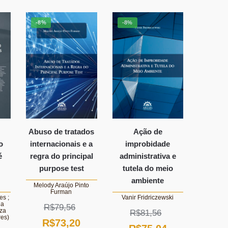
:
original
atual
.
$96,93.
-8%
-8%
era:
é:
R$92,42.
R$85,03.
Abuso de tratados
Ação de
o
internacionais e a
improbidade
é
regra do principal
administrativa e
purpose test
tutela do meio
ambiente
Melody Araújo Pinto
Furman
es ;
Vanir Fridriczewski
da
R$
79,56
uza
R$
81,56
es)
O
O
R$
73,20