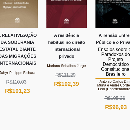
A RELATIVIZAÇÃO
A residência
A Tensão Entre
DA SOBERANIA
habitual no direito
Público e o Priv
ESTATAL DIANTE
internacional
Ensaios sobre 
Paradoxos d
DAS MIGRAÇÕES
privado
Projeto
INTERNACIONAIS
Democrático
Mariana Sebalhos Jorge
Constituciona
Jahyr-Philippe Bichara
Brasileiro
R$
111,29
R$
110,03
Antônio Carlos Din
O
O
R$
102,39
Murta e André Corde
Leal (Coordenadore
O
O
R$
101,23
preço
preço
R$
105,36
preço
preço
original
atual
O
R$
96,93
original
atual
era:
é:
preço
p
era:
é:
R$111,29.
R$102,39.
original
a
R$110,03.
R$101,23.