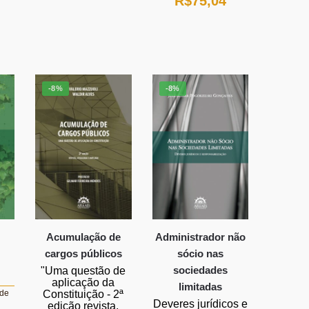
O
O
R$
75,04
preço
preço
preço
preço
O
original
atual
original
atual
preço
era:
é:
era:
é:
atual
R$79,56.
R$73,20.
R$81,56.
R$75,04.
-8%
-8%
é:
R$288,39.
Acumulação de
Administrador não
cargos públicos
sócio nas
sociedades
"Uma questão de
aplicação da
limitadas
Constituição - 2ª
 de
Deveres jurídicos e
edição revista,