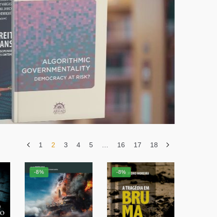
1
2
3
4
5
…
16
17
18
-8%
-8%