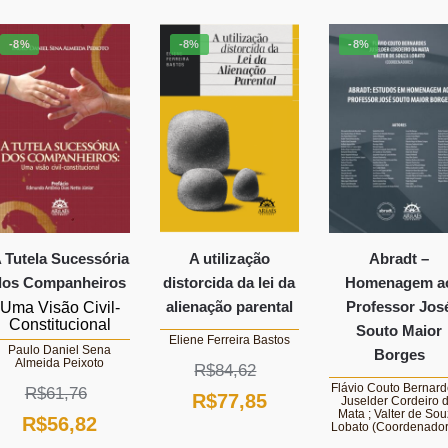
era:
é
R$105,36
R
-8%
-8%
-8%
 Tutela Sucessória
A utilização
Abradt –
dos Companheiros
distorcida da lei da
Homenagem a
alienação parental
Professor Jos
Uma Visão Civil-
Constitucional
Souto Maior
Eliene Ferreira Bastos
Paulo Daniel Sena
Borges
Almeida Peixoto
R$
84,62
Flávio Couto Bernard
R$
61,76
O
O
R$
77,85
Juselder Cordeiro 
Mata ; Valter de So
O
O
R$
56,82
Lobato (Coordenador
preço
preço