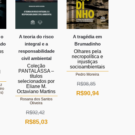
 o
A teoria do risco
A tragédia em
ado
integral e a
Brumadinho
responsabilidade
os
Olhares pela
o
necropolítica e
civil ambiental
injustiças
Coleção
socioambientais
PANTALASSA –
l
Pedro Moreira
títulos
selecionados por
R$
98,85
iz
Eliane M.
iro
Octaviano Martins
O
O
R$
90,94
s)
Rosana dos Santos
preço
preço
Oliveira
O
original
atual
R$
92,42
reço
O
O
R$
85,03
era:
é:
tual
preço
preço
R$98,85.
R$90,94.