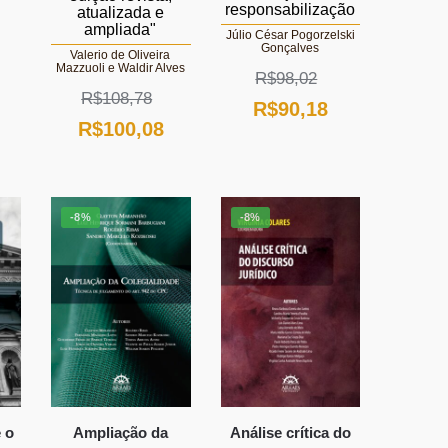
responsabilização
atualizada e
ampliada"
Júlio César Pogorzelski
O
Gonçalves
Valerio de Oliveira
Mazzuoli e Waldir Alves
R$
98,02
reço
R$
108,78
O
O
R$
90,18
tual
O
O
R$
100,08
preço
preço
:
preço
preço
original
atual
$74,32.
original
atual
era:
é:
-8%
-8%
era:
é:
R$98,02.
R$90,18.
R$108,78.
R$100,08.
 o
Ampliação da
Análise crítica do