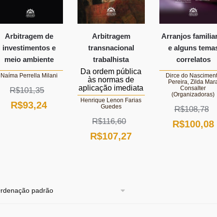
Arbitragem de
Arbitragem
Arranjos familia
investimentos e
transnacional
e alguns tema
meio ambiente
trabalhista
correlatos
Da ordem pública
Naíma Perrella Milani
Dirce do Nascimen
às normas de
Pereira, Zilda Mar
aplicação imediata
Consalter
R$
101,35
(Organizadoras)
Henrique Lenon Farias
O
O
R$
93,24
Guedes
R$
108,78
preço
preço
R$
116,60
O
R$
100,08
original
atual
O
O
R$
107,27
preço
era:
é:
preço
preço
original
R$101,35.
R$93,24.
original
atual
era:
era:
é:
R$108,78.
R$116,60.
R$107,27.