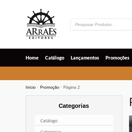
Skip
Skip
to
to
navigation
content
Pesquisar
produtos
Home
Catálogo
Lançamentos
Promoções
Início
/
Promoção
/
Página 2
Categorias
Catálogo
Categorias