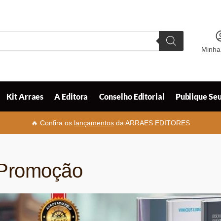
Minha
Kit Arraes
A Editora
Conselho Editorial
Publique Seu
🔥 Confira os
lançamentos
da ARRAES EDITORES
Promoção