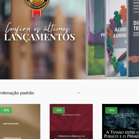
-8%
-8%
-8%